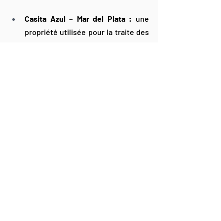
Casita Azul – Mar del Plata :
 une 
propriété utilisée pour la traite des 
êtres humains a été transformée en 
espace de mémoire et centre de 
soutien pour les femmes victimes 
de violences et de traite
.
Coopérative textile San Cayetano – 
Buenos Aires :
 elle travaille avec 
des personnes en réhabilitation ou 
sans abri, utilisant 
des tissus 
confisqués
 pour produire des 
accessoires artisanaux.
Salle de jeux pour enfants – Villa 21-
24, Buenos Aires :
 un appartement 