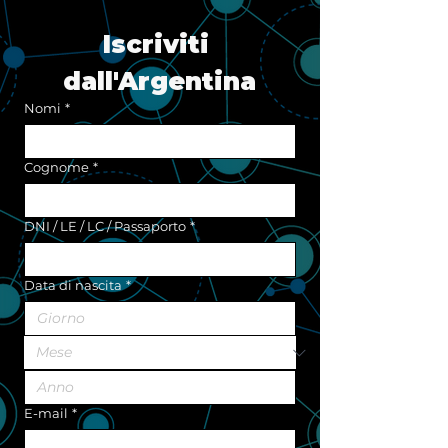
Iscriviti 
dall'Argentina
Nomi
*
Cognome
*
DNI / LE / LC / Passaporto
*
Data di nascita
*
E-mail
*