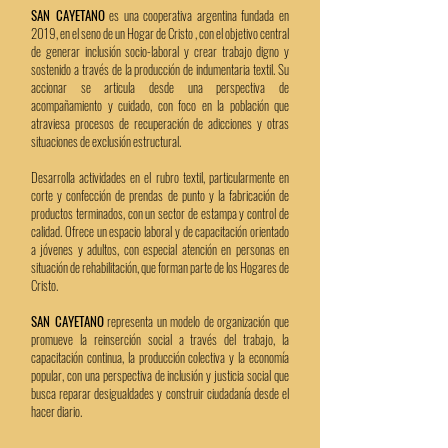
SAN CAYETANO
es una cooperativa argentina fundada en
2019, en el seno de un Hogar de Cristo , con el objetivo central
de generar inclusión socio-laboral y crear trabajo digno y
sostenido a través de la producción de indumentaria textil. Su
accionar se articula desde una perspectiva de
acompañamiento y cuidado, con foco en la población que
atraviesa procesos de recuperación de adicciones y otras
situaciones de exclusión estructural.
Desarrolla actividades en el rubro textil, particularmente en
corte y confección de prendas de punto y la fabricación de
productos terminados, con un sector de estampa y control de
calidad. Ofrece un espacio laboral y de capacitación orientado
a jóvenes y adultos, con especial atención en personas en
situación de rehabilitación, que forman parte de los Hogares de
Cristo.
SAN CAYETANO
representa un modelo de organización que
promueve la reinserción social a través del trabajo, la
capacitación continua, la producción colectiva y la economía
popular, con una perspectiva de inclusión y justicia social que
busca reparar desigualdades y construir ciudadanía desde el
hacer diario.