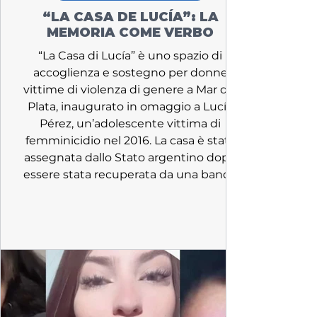
“LA CASA DE LUCÍA”: LA
MEMORIA COME VERBO
“La Casa di Lucía” è uno spazio di
accoglienza e sostegno per donne
vittime di violenza di genere a Mar del
Plata, inaugurato in omaggio a Lucía
Pérez, un’adolescente vittima di
femminicidio nel 2016. La casa è stata
assegnata dallo Stato argentino dopo
essere stata recuperata da una banda
di narcotrafficanti e ricostruita grazie
all’impegno della famiglia di Lucía e di
diversi collaboratori.